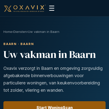
☰
Home
›
Diensten
›
Uw vakman in Baarn
BAARN · BAARN
Uw vakman in Baarn
Oxavix verzorgt in Baarn en omgeving zorgvuldig
afgebakende binnenverbouwingen voor
particuliere woningen, van keukenvoorbereiding
tot zolder, vliering en wanden.
Start WoningScan