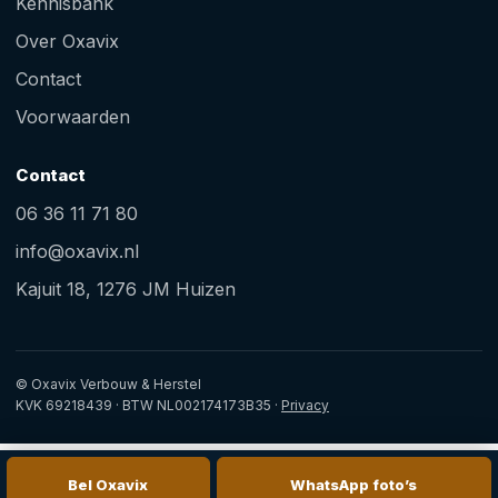
Kennisbank
Over Oxavix
Contact
Voorwaarden
Contact
06 36 11 71 80
info@oxavix.nl
Kajuit 18, 1276 JM Huizen
© Oxavix Verbouw & Herstel
KVK 69218439 · BTW NL002174173B35 ·
Privacy
Bel Oxavix
WhatsApp foto’s