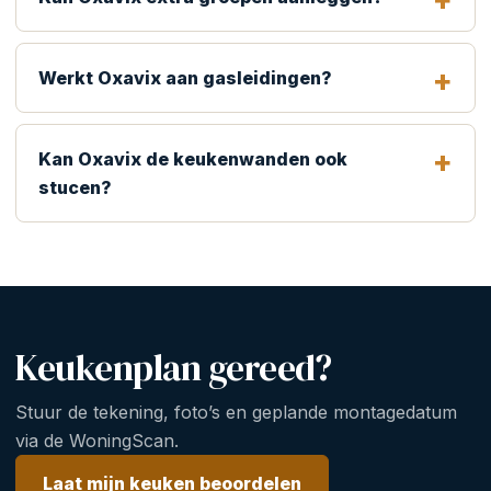
Werkt Oxavix aan gasleidingen?
Kan Oxavix de keukenwanden ook
stucen?
Keukenplan gereed?
Stuur de tekening, foto’s en geplande montagedatum
via de WoningScan.
Laat mijn keuken beoordelen