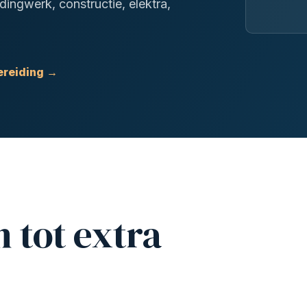
dingwerk, constructie, elektra,
ereiding →
 tot extra