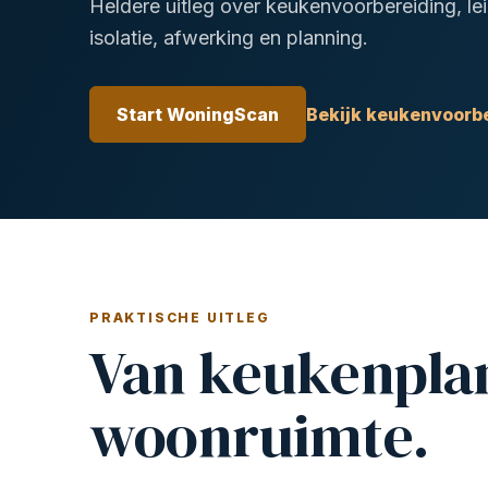
Heldere uitleg over keukenvoorbereiding, lei
isolatie, afwerking en planning.
Start WoningScan
Bekijk keukenvoorb
PRAKTISCHE UITLEG
Van keukenplan
woonruimte.