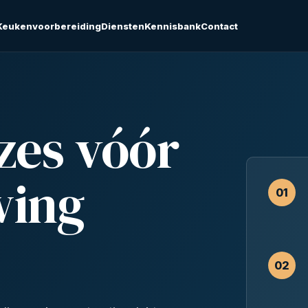
Keukenvoorbereiding
Diensten
Kennisbank
Contact
zes vóór
wing
01
02