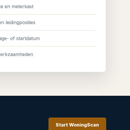
te en meterkast
n leidingposities
ge- of startdatum
werkzaamheden
Start WoningScan